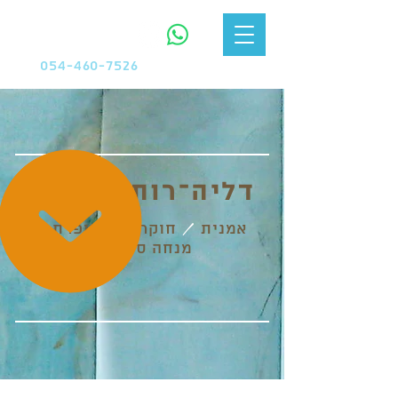
צרו קשר
054-460-7526
דליה־רות הלפרין
/
/
/
אמנית
חוקרת
סופרת
מנחה סדנאות